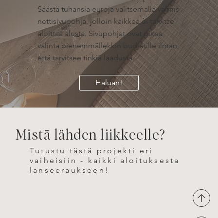
Säästä tuhansia euroja valitsemalla valmis
nettisivupohja, jolloin kaikkea ei tarvitse
aloittaa alusta. Sivupohjat ovat oikea
valinta pienemmällekkin budjetille ilman,
että tarvitsee tinkiä laadusta.
Haluan!
Mistä lähden liikkeelle?
Tutustu tästä projekti eri
vaiheisiin - kaikki aloituksesta
lanseeraukseen!