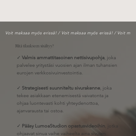
Voit maksaa myös erissä! / 
Mitä tilaukseen sisältyy?
✓
Valmis ammattitasoinen nettisivupohja
, joka
palvelee yritystäsi vuosien ajan ilman tuhansien
eurojen verkkosivuinvestointia.
✓
Strategisesti suunniteltu sivurakenne
, joka
tekee asiakkaan etenemisestä vaivatonta ja
ohjaa luontevasti kohti yhteydenottoa,
ajanvarausta tai ostoa.
✓
Pääsy LumoaStudion opastusvideoihin
, jotka
ohjaavat sinua vaihe vaiheelta aina sivujen