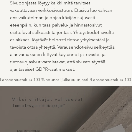
Sivupohjasta löytyy kaikki mitä tarvitset
vakuuttavaan verkkosivustoon. Etusivu luo vahvan
ensivaikutelman ja ohjaa kävijän sujuvasti
eteenpäin, kun taas palvelu- ja hinnastosivut
esittelevät selkeästi tarjontasi. Yhteystiedot-sivulta
asiakkaasi löytävät helposti tietoa yrityksestäsi ja
tavoista ottaa yhteyttä. Varausehdot-sivu selkeyttää
ajanvaraukseen liittyvät käytännöt ja eväste- ja
tietosuojasivut varmistavat, että sivusto täyttää
ajantasaiset GDPR-vaatimukset.
Lanseeraustakuu 100 % apunasi julkaisuun asti /
Miksi yrittäjät valitsevat
Lumoa Designin nettisivupohjan?
Lisää itsevarmuutta