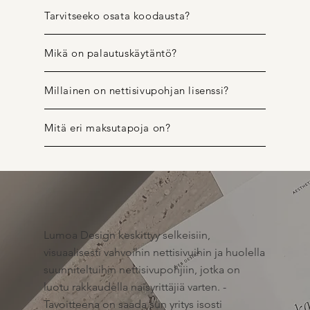
Tarvitseeko osata koodausta?
Mikä on palautuskäytäntö?
Millainen on nettisivupohjan lisenssi?
Mitä eri maksutapoja on?
Lumoa Design keskittyy selkeisiin,
visuaalisesti vahvoihin nettisivuihin ja huolella
suunniteltuihin nettisivupohjiin, jotka on
luotu rakkaudella naisyrittäjiä varten. -
Tavoitteena on saada sun yritys isosti