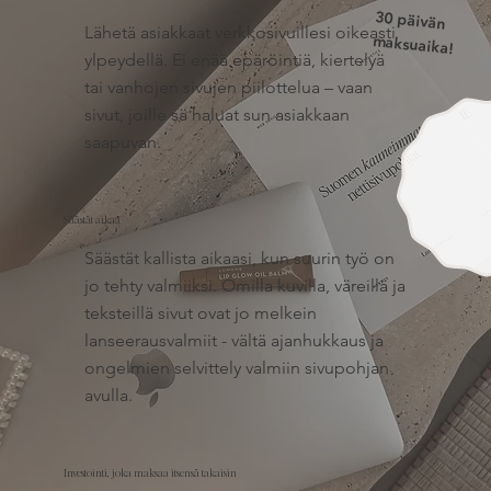
30 päivän
Lähetä asiakkaat verkkosivuillesi oikeasti
maksuaika!
ylpeydellä. Ei enää epäröintiä, kiertelyä
tai vanhojen sivujen piilottelua – vaan
sivut, joille sä haluat sun asiakkaan
saapuvan.
Säästät aikaa
Säästät kallista aikaasi, kun suurin työ on
jo tehty valmiiksi. Omilla kuvilla, väreillä ja
teksteillä sivut ovat jo melkein
lanseerausvalmiit - vältä ajanhukkaus ja
ongelmien selvittely valmiin sivupohjan
avulla.
Investointi, joka maksaa itsensä takaisin