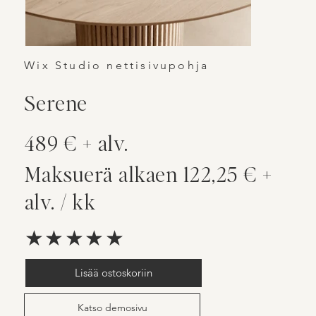
Wix Studio nettisivupohja
Serene
489 € + alv.
Maksuerä alkaen 122,25 € +
alv. / kk
★★★★★
Lisää ostoskoriin
Katso demosivu