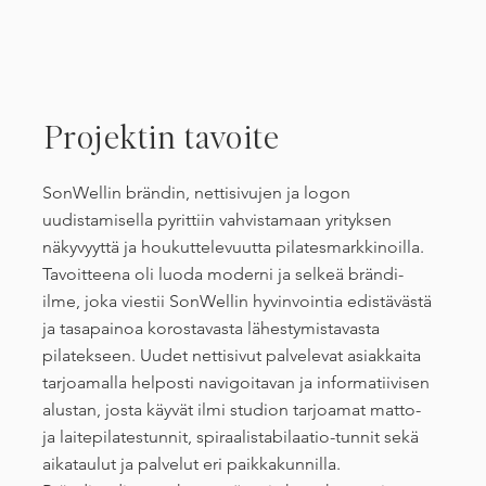
Projektin tavoite
SonWellin brändin, nettisivujen ja logon
uudistamisella pyrittiin vahvistamaan yrityksen
näkyvyyttä ja houkuttelevuutta pilatesmarkkinoilla.
Tavoitteena oli luoda moderni ja selkeä brändi-
ilme, joka viestii SonWellin hyvinvointia edistävästä
ja tasapainoa korostavasta lähestymistavasta
pilatekseen. Uudet nettisivut palvelevat asiakkaita
tarjoamalla helposti navigoitavan ja informatiivisen
alustan, josta käyvät ilmi studion tarjoamat matto-
ja laitepilatestunnit, spiraalistabilaatio-tunnit sekä
aikataulut ja palvelut eri paikkakunnilla.