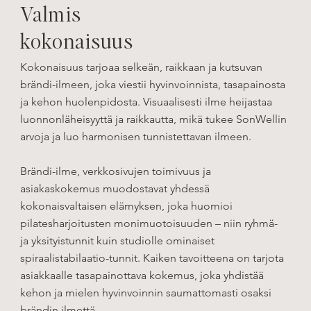
Valmis
kokonaisuus
Kokonaisuus tarjoaa selkeän, raikkaan ja kutsuvan
brändi-ilmeen, joka viestii hyvinvoinnista, tasapainosta
ja kehon huolenpidosta. Visuaalisesti ilme heijastaa
luonnonläheisyyttä ja raikkautta, mikä tukee SonWellin
arvoja ja luo harmonisen tunnistettavan ilmeen.
Brändi-ilme, verkkosivujen toimivuus ja
asiakaskokemus muodostavat yhdessä
kokonaisvaltaisen elämyksen, joka huomioi
pilatesharjoitusten monimuotoisuuden – niin ryhmä-
ja yksityistunnit kuin studiolle ominaiset
spiraalistabilaatio-tunnit. Kaiken tavoitteena on tarjota
asiakkaalle tasapainottava kokemus, joka yhdistää
kehon ja mielen hyvinvoinnin saumattomasti osaksi
brändin ilmettä.