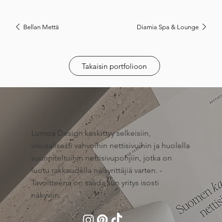
Bellan Mettä
Diamia Spa & Lounge
Takaisin portfolioon
Lumoa Design keskittyy selkeisiin,
visuaalisesti vahvoihin nettisivuihin ja huolella
suunniteltuihin nettisivupohjiin, jotka on
luotu rakkaudella naisyrittäjiä varten. -
Tavoitteena on saada sun yritys isosti
näkyviin.