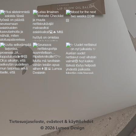
Tietosuojaseloste, evästeet & käyttöehdot
© 2026 Lumoa Design