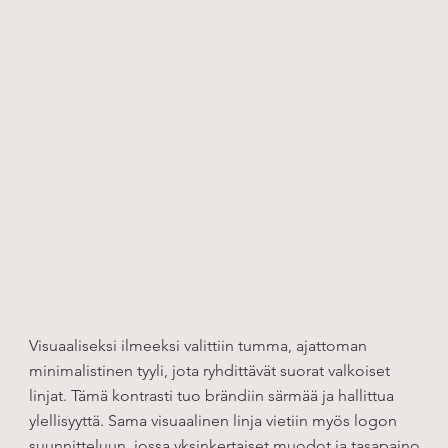
Visuaaliseksi ilmeeksi valittiin tumma, ajattoman
minimalistinen tyyli, jota ryhdittävät suorat valkoiset
linjat. Tämä kontrasti tuo brändiin särmää ja hallittua
ylellisyyttä. Sama visuaalinen linja vietiin myös logon
suunnitteluun, jossa yksinkertaiset muodot ja tasapaino