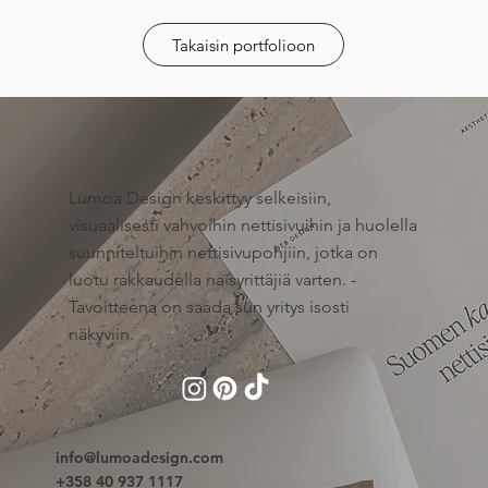
Takaisin portfolioon
Lumoa Design keskittyy selkeisiin,
visuaalisesti vahvoihin nettisivuihin ja huolella
suunniteltuihin nettisivupohjiin, jotka on
luotu rakkaudella naisyrittäjiä varten. -
Tavoitteena on saada sun yritys isosti
näkyviin.
info@lumoadesign.com
+358 40 937 1117