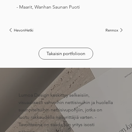
- Maarit, Wanhan Saunan Puoti
HevonHetki
Rennox
Takaisin portfolioon
Lumoa Design keskittyy selkeisiin,
visuaalisesti vahvoihin nettisivuihin ja huolella
suunniteltuihin nettisivupohjiin, jotka on
luotu rakkaudella naisyrittäjiä varten. -
Tavoitteena on saada sun yritys isosti
näkyviin.