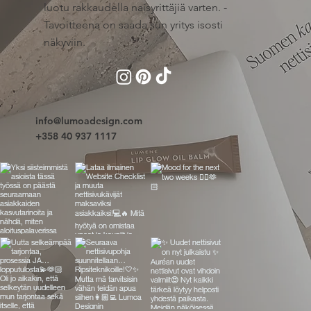
luotu rakkaudella naisyrittäjiä varten. -
Tavoitteena on saada sun yritys isosti
näkyviin.
info@lumoadesign.com
+358 40 937 1117