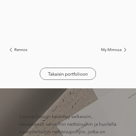
Rennox
My Mimosa
Takaisin portfolioon
Lumoa Design keskittyy selkeisiin,
visuaalisesti vahvoihin nettisivuihin ja huolella
suunniteltuihin nettisivupohjiin, jotka on