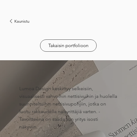
Kaunistu
Takaisin portfolioon
Lumoa Design keskittyy selkeisiin,
visuaalisesti vahvoihin nettisivuihin ja huolella
suunniteltuihin nettisivupohjiin, jotka on
luotu rakkaudella naisyrittäjiä varten. -
Tavoitteena on saada sun yritys isosti
näkyviin.