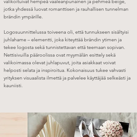
valikoituivat hempeä vaaleanpunainen ja pehmeä beige,
jotka yhdessä luovat romanttisen ja rauhallisen tunnelman
brändin ympärille.
Logosuunnittelussa toiveena oli, että tunnukseen sisältyisi
juhlahame – elementti, joka kiteyttää brändin ytimen ja
tekee logosta sekä tunnistettavan että teemaan sopivan.
Nettisivuilla pääroolissa ovat myymälän esittely sekä
valikoimassa olevat juhlapuvut, joita asiakkaat voivat
helposti selata ja inspiroitua. Kokonaisuus tukee vahvasti
yrityksen visuaalista ilmettä ja palvelee käyttäjää selkeästi ja
kauniisti.