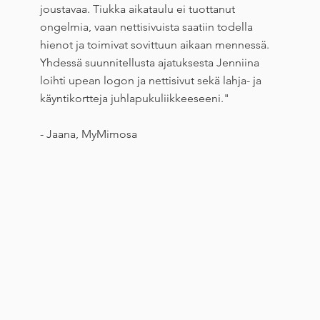
joustavaa. Tiukka aikataulu ei tuottanut
ongelmia, vaan nettisivuista saatiin todella
hienot ja toimivat sovittuun aikaan mennessä.
Yhdessä suunnitellusta ajatuksesta Jenniina
loihti upean logon ja nettisivut sekä lahja- ja
käyntikortteja juhlapukuliikkeeseeni."
- Jaana, MyMimosa